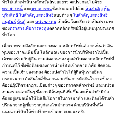
ทั่วไปแล้วเท่านั้น หลักทรัพย์ระยะยาว จะประกอบไปด้วย
ตราสารหนี้
และ
ตราสารทุน
ซึ่งประกอบไปด้วย
หุ้นสามัญ
หุ้น
บุริมสิทธิ
ใบสำคัญแสดงสิทธิ
แบบต่าง ๆ
ใบสำคัญแสดงสิทธิ
อนุพันธ์
หุ้นกู้
และ
หน่วยลงทุน
เป็นต้น โดยเรียกว่าเป็นประเภท
ของ
ตราสารเพื่อการลงทุน
ตลาดหลักทรัพย์มีอยู่แทบทุกประเทศ
ทั่วโลก
เมื่อเราทราบถึงลักษณะของตลาดหลักทรัพย์แล้ว จะเห็นว่าเงิน
ทุนของเราจะเพิ่มขึ้น ในลักษณะของการนำบริษัทเราไปเป็น
เจ้าของร่วมกับผู้อื่น ตามสัดส่วนของมูลค่าในตลาดหลักทรัพย์ที่
กำหนดไว้ ซึ่งข้อด้อยของการนำบริษัทเข้าตลาด ก็คือ สัดส่วน
ความเป็นเจ้าของลดลง ต้องแบ่งกำไรให้ผู้ถือหุ้นรายอื่นๆ
กระบวนการตัดสินใจมีขั้นตอนมากขึ้น การตัดสินใจอาจช้าลง
ต้องปฏิบัติตามกฎระเบียบต่างๆ ของตลาดหลักทรัพย์ และหน่วย
งานตรวจสอบอื่นๆ ซึ่งอาจมีต้นทุนที่เพิ่มขึ้น จะเห็นว่ายังมีข้อ
ด้อยอยู่เสมอเพื่อให้ไม่เสียโอกาสในการมาทำ และต้องได้รับคำ
ปรึกษาจากผู้เชี่ยวชาญก่อนนำเข้าตลาด ด้วยบริษัทที่หนึ่ง
แนะนำบริษัทให้คำปรึกษาเข้าตลาดเลยนะครับ