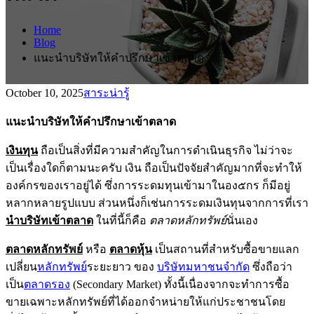
Home
Blog
แนะนำบริษัทให้คำปรึกษาเข้าตลาด
October 10, 2025
สาระน่ารู้
แนะนำบริษัทให้คำปรึกษาเข้าตลาด
เงินทุน
ถือเป็นสิ่งที่มีความสำคัญในการดำเนินธุรกิจ ไม่ว่าจะ
เป็นเรื่องใดก็ตามนะครับ เงิน ถือเป็นปัจจัยสำคัญมากที่จะทำให้
องค์กรของเราอยู่ได้ ซึ่งการระดมทุนเข้ามาในอง๕กร ก็มีอยู่
หลากหลายรูปแบบ ส่วนหนึ่งก็เช่นการระดมเงินทุนจากการที่เรา
นำบริษัทเข้าตลาด
ในที่นี้ก็คือ
ตลาดหลักทรัพย์
นั่นเอง
ตลาดหลักทรัพย์
หรือ
ตลาดหุ้น
เป็นสถานที่สำหรับซื้อขายแลก
เปลี่ยน
หลักทรัพย์
ระยะยาว ของ
บริษัทมหาชนจำกัด
ซึ่งถือว่า
เป็น
ตลาดรอง
(Secondary Market) ทั้งนี้เนื่องจากจะทำการซื้อ
ขายเฉพาะหลักทรัพย์ที่ได้ออกจำหน่ายให้แก่ประชาชนโดย